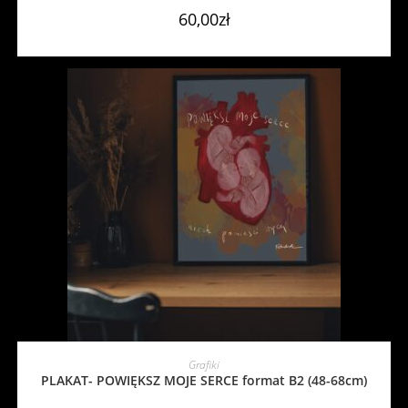
60,00
zł
DODAJ DO KOSZYKA
Grafiki
PLAKAT- POWIĘKSZ MOJE SERCE format B2 (48-68cm)