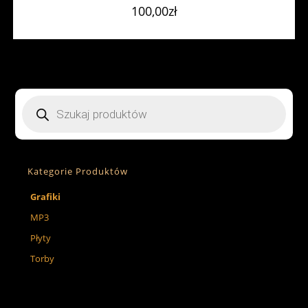
100,00
zł
Kategorie Produktów
Grafiki
MP3
Płyty
Torby