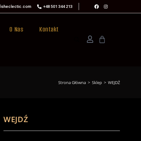
isheclectic.com
+48 501 344 213
O Nas
Kontakt
Strona Główna
>
Sklep
>
WEJDŹ
WEJDŹ