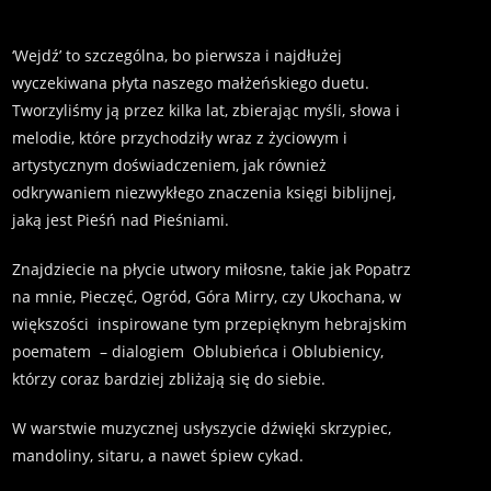
35,00
zł
‘Wejdź’ to szczególna, bo pierwsza i najdłużej
wyczekiwana płyta naszego małżeńskiego duetu.
Tworzyliśmy ją przez kilka lat, zbierając myśli, słowa i
melodie, które przychodziły wraz z życiowym i
artystycznym doświadczeniem, jak również
odkrywaniem niezwykłego znaczenia księgi biblijnej,
jaką jest Pieśń nad Pieśniami.
Znajdziecie na płycie utwory miłosne, takie jak Popatrz
na mnie, Pieczęć, Ogród, Góra Mirry, czy Ukochana, w
większości inspirowane tym przepięknym hebrajskim
poematem – dialogiem Oblubieńca i Oblubienicy,
którzy coraz bardziej zbliżają się do siebie.
W warstwie muzycznej usłyszycie dźwięki skrzypiec,
mandoliny, sitaru, a nawet śpiew cykad.