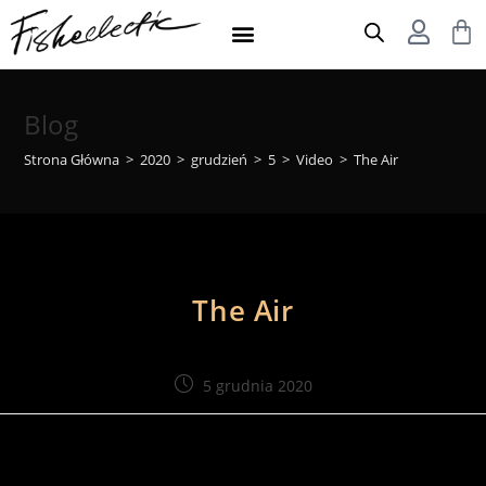
Blog
Strona Główna
>
2020
>
grudzień
>
5
>
Video
>
The Air
The Air
5 grudnia 2020