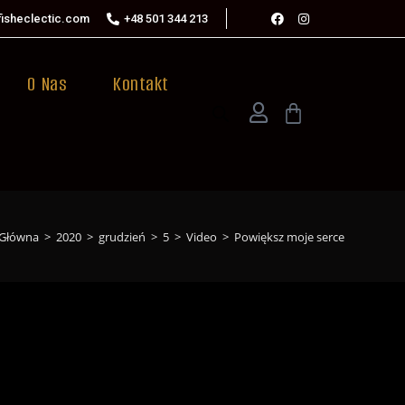
isheclectic.com
+48 501 344 213
O Nas
Kontakt
 Główna
>
2020
>
grudzień
>
5
>
Video
>
Powiększ moje serce